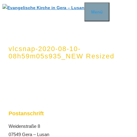
Zum
Menü
Inhalt
springen
vlcsnap-2020-08-10-
08h59m05s935_NEW Resized
Postanschrift
Weidenstraße 8
07549 Gera – Lusan