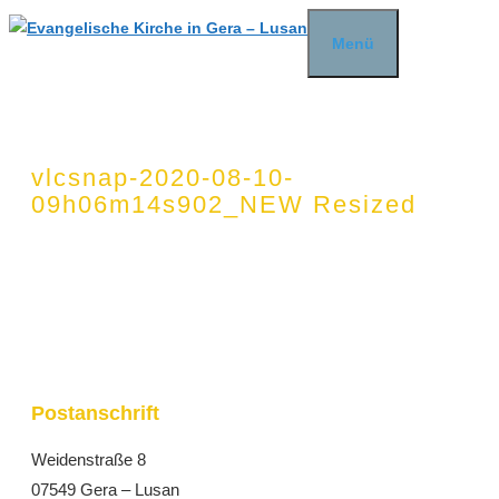
Zum
Menü
Inhalt
springen
vlcsnap-2020-08-10-
09h06m14s902_NEW Resized
Postanschrift
Weidenstraße 8
07549 Gera – Lusan