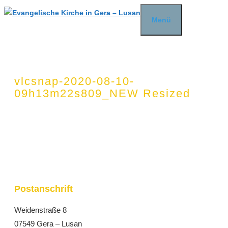
Zum
Menü
Inhalt
springen
vlcsnap-2020-08-10-
09h13m22s809_NEW Resized
Postanschrift
Weidenstraße 8
07549 Gera – Lusan