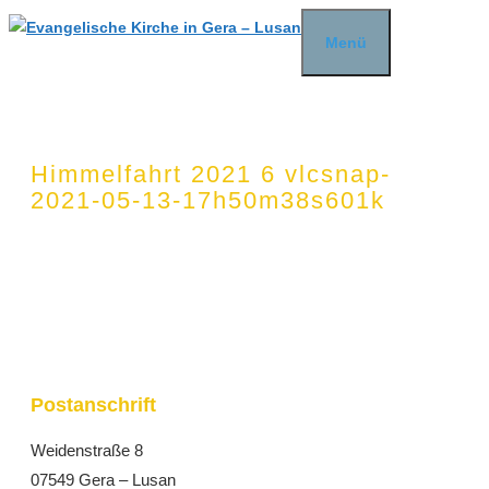
Zum
Menü
Inhalt
springen
Himmelfahrt 2021 6 vlcsnap-
2021-05-13-17h50m38s601k
Postanschrift
Weidenstraße 8
07549 Gera – Lusan