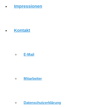
Impressionen
HEUTIGE LOSUNG
Kontakt
VERANSTALTUNGEN
GOTTESDIENSTE
E-Mail
GOTTESDIENSTE IN DER WOCHE
Mitarbeiter
KIRCHENMUSIK
Datenschutzerklärung