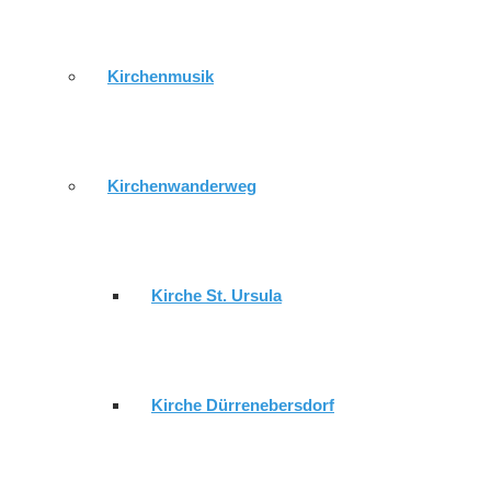
11.08.2026 - 09:30 Uhr
Gottesdienst im ESH
*Seniorenh
11.08.2026 - 17:30 Uhr
Posaunenchor
*Gemeindezent
Kirchenmusik
11.08.2026 - 19:00 Uhr
Filmabend "The Chosen"
*Geme
Lusan
Kirchenwanderweg
Gemeindebrief
Kirche St. Ursula
Impressum
.
Datenschutzerklärung
.
Login
© 2026 wordpress by
sonnenwebmedia
Kirche Dürrenebersdorf