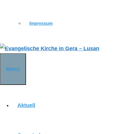
KIRCHENWANDERWEG
Impressum
KIRCHE ST. URSULA
Menü
KIRCHE DÜRRENEBERSDORF
Aktuell
KIRCHE WEISSIG