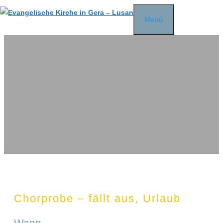
Zum
Menü
Inhalt
springen
Chorprobe – fällt aus, Urlaub
Wann