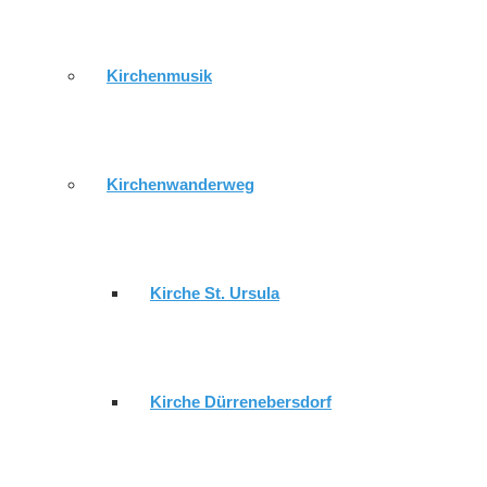
10.08.2026 - 19:30 Uhr
Chorprobe
*Gemeindezentrum
11.08.2026 - 09:30 Uhr
Gottesdienst im ESH
*Seniorenh
Kirchenmusik
11.08.2026 - 17:30 Uhr
Posaunenchor
*Gemeindezent
Gemeindebrief
Kirchenwanderweg
Kirche St. Ursula
Impressum
.
Datenschutzerklärung
.
Login
© 2026 wordpress by
sonnenwebmedia
Kirche Dürrenebersdorf
AKTUELL