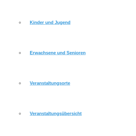
Kinder und Jugend
RÖPPISCH
Erwachsene und Senioren
GEMEINDEKIRCHENRAT
Veranstaltungsorte
DÜRRENEBERSDORF / WEISSIG
Veranstaltungsübersicht
MITARBEITER