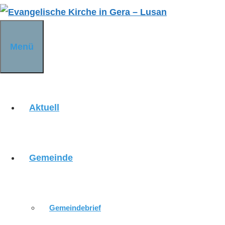
Zum
Inhalt
springen
Menü
Aktuell
Gemeinde
Christnacht
Gemeindebrief
Wann