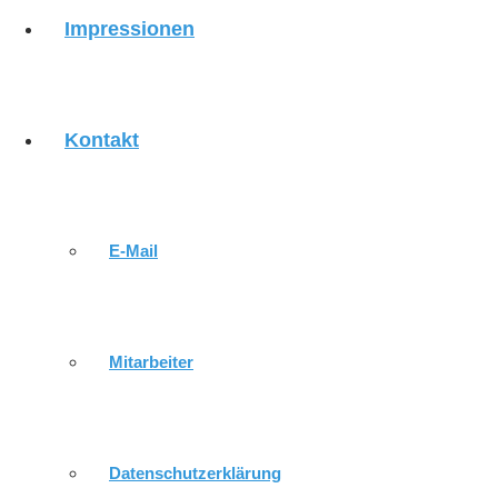
Impressionen
HEUTIGE LOSUNG
VERANSTALTUNGEN
Kontakt
GOTTESDIENSTE
E-Mail
GOTTESDIENSTE IN DER WOCHE
Mitarbeiter
KIRCHENMUSIK
Datenschutzerklärung