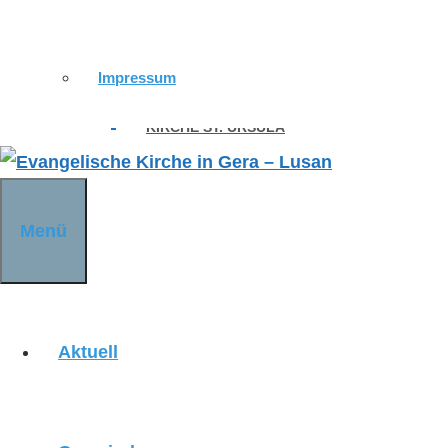
KIRCHENWANDERWEG
Impressum
KIRCHE ST. URSULA
KIRCHE DÜRRENEBERSDORF
Menü
KIRCHE WEISSIG
Aktuell
KIRCHE OBERRÖPPISCH