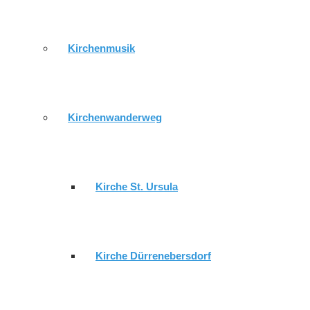
11.08.2026 - 17:30 Uhr
Posaunenchor
*Gemeindezent
11.08.2026 - 19:00 Uhr
Filmabend "The Chosen"
*Geme
Kirchenmusik
Lusan
12.08.2026 - 18:00 Uhr
Gebet für die Stadt
*Kirche San
Kirchenwanderweg
Gemeindebrief
Kirche St. Ursula
Impressum
.
Datenschutzerklärung
.
Login
© 2026 wordpress by
sonnenwebmedia
Kirche Dürrenebersdorf