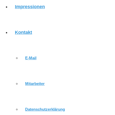
Impressionen
HEUTIGE LOSUNG
Kontakt
VERANSTALTUNGEN
GOTTESDIENSTE
E-Mail
GOTTESDIENSTE IN DER WOCHE
Mitarbeiter
KIRCHENMUSIK
Datenschutzerklärung