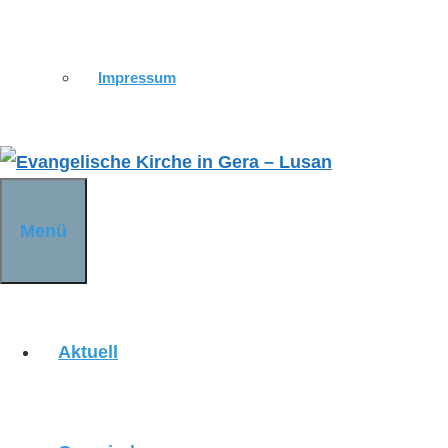
KIRCHENWANDERWEG
Impressum
KIRCHE ST. URSULA
Menü
KIRCHE DÜRRENEBERSDORF
Aktuell
KIRCHE WEISSIG