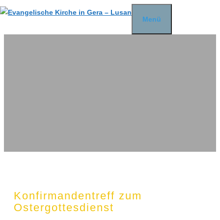
Zum
Menü
Inhalt
springen
Konfirmandentreff zum
Ostergottesdienst