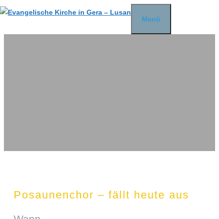
Zum
Menü
Inhalt
springen
Posaunenchor – fällt heute aus
Wann