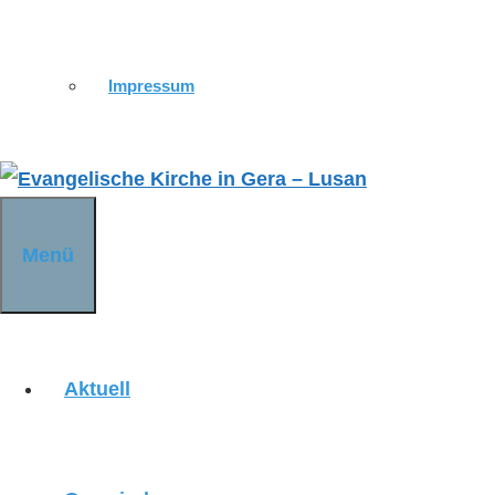
KIRCHE ST. URSULA
Impressum
KIRCHE DÜRRENEBERSDORF
Menü
KIRCHE WEISSIG
Aktuell
KIRCHE OBERRÖPPISCH