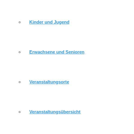
RÖPPISCH
Kinder und Jugend
GEMEINDEKIRCHENRAT
Erwachsene und Senioren
DÜRRENEBERSDORF / WEISSIG
Veranstaltungsorte
MITARBEITER
Veranstaltungsübersicht
HEUTIGE LOSUNG