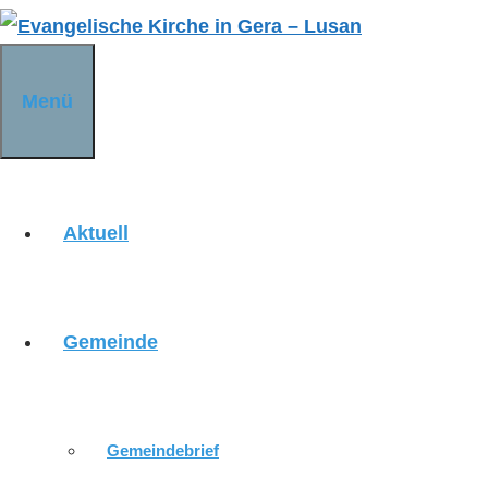
Zum
Inhalt
springen
Menü
Aktuell
Gemeinde
Posaunenchor
Gemeindebrief
Wann