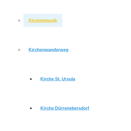
10.08.2026 - 19:30 Uhr
Chorprobe
*Gemeindezentrum
11.08.2026 - 09:30 Uhr
Gottesdienst im ESH
*Seniorenh
Kirchenmusik
Gemeindebrief
Kirchenwanderweg
Impressum
.
Datenschutzerklärung
.
Login
© 2026 wordpress by
sonnenwebmedia
Kirche St. Ursula
Kirche Dürrenebersdorf
AKTUELL
GEMEINDE