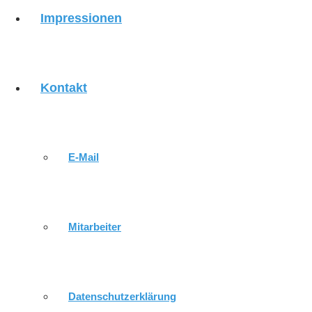
Impressionen
VERANSTALTUNGEN
GOTTESDIENSTE
Kontakt
GOTTESDIENSTE IN DER WOCHE
E-Mail
KIRCHENMUSIK
Mitarbeiter
KIRCHENWANDERWEG
Datenschutzerklärung