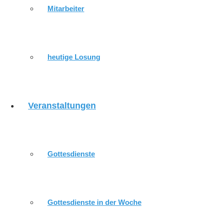
Mitarbeiter
Postanschrift
Weidenstraße 8
heutige Losung
07549 Gera – Lusan
Telefon:
0365-32038
Veranstaltungen
E-Mail:
pfarramt.gera-lusan@ekmd.de
unsere nächsten Veranstaltungen
Gottesdienste
07.08.2026 - 10:00 Uhr
Gottesdienst im KNH
*Senioren
07.08.2026 - 19:00 Uhr
Jugendtreff
*Gemeindezentrum
Gottesdienste in der Woche
09.08.2026 - 10:00 Uhr
Gottesdienst
*Kirche Sankt Urs