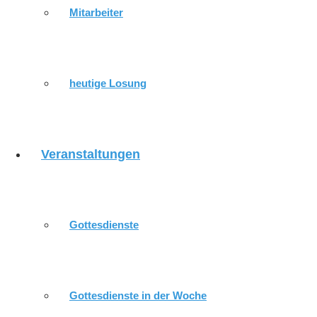
Postanschrift
Mitarbeiter
Weidenstraße 8
07549 Gera – Lusan
heutige Losung
Telefon:
0365-32038
E-Mail:
pfarramt.gera-lusan@ekmd.de
Veranstaltungen
unsere nächsten Veranstaltungen
07.08.2026 - 10:00 Uhr
Gottesdienst im KNH
*Senioren
Gottesdienste
07.08.2026 - 19:00 Uhr
Jugendtreff
*Gemeindezentrum
09.08.2026 - 10:00 Uhr
Gottesdienst
*Kirche Sankt Urs
10.08.2026 - 19:30 Uhr
Chorprobe
*Gemeindezentrum
Gottesdienste in der Woche
11.08.2026 - 09:30 Uhr
Gottesdienst im ESH
*Seniorenh