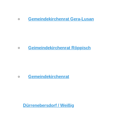
Platanenstr. 5
Gera
Gemeindekirchenrat Gera-Lusan
Thüringen
07549
Geimeindekirchenrat Röppisch
Nächste Veranstaltung
Keine bevorstehenden Veranstaltungen
Karte nicht verfügbar
Gemeindekirchenrat
Kommende Veranstaltungen
Dürrenebersdorf / Weißig
<li>Keine Veranstaltungen an diesem Ort</li>