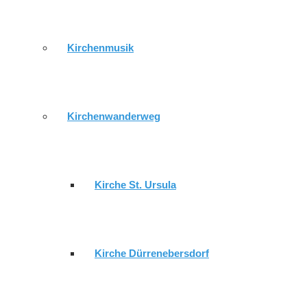
Gemeindebrief
Kirchenmusik
Kirchenwanderweg
Impressum
.
Datenschutzerklärung
.
Login
© 2026 wordpress by
sonnenwebmedia
Kirche St. Ursula
AKTUELL
Kirche Dürrenebersdorf
GEMEINDE