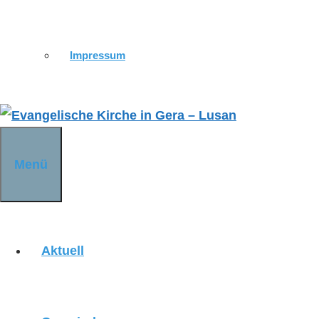
KIRCHE ST. URSULA
Impressum
KIRCHE DÜRRENEBERSDORF
KIRCHE WEISSIG
Menü
KIRCHE OBERRÖPPISCH
Aktuell
KIRCHE HL. MAXIMILIAN KOLBE