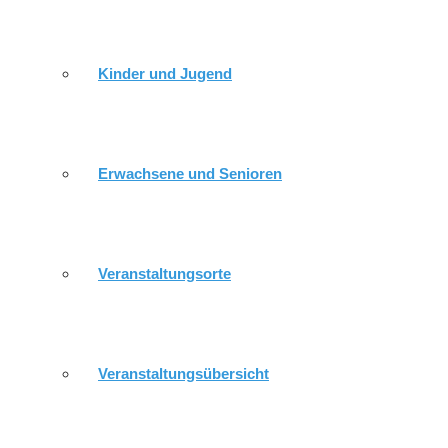
GEMEINDEKIRCHENRAT
Kinder und Jugend
DÜRRENEBERSDORF / WEISSIG
Erwachsene und Senioren
MITARBEITER
Veranstaltungsorte
HEUTIGE LOSUNG
Veranstaltungsübersicht
VERANSTALTUNGEN